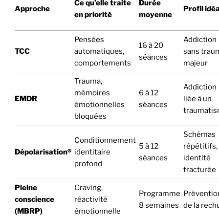
Ce qu’elle traite
Durée
Approche
Profil idéa
en priorité
moyenne
Pensées
Addiction
16 à 20
TCC
automatiques,
sans trau
séances
comportements
majeur
Trauma,
Addiction
mémoires
6 à 12
EMDR
liée à un
émotionnelles
séances
traumati
bloquées
Schémas
Conditionnement
5 à 12
répétitifs,
Dépolarisation®
identitaire
séances
identité
profond
fracturée
Pleine
Craving,
Programme
Préventio
conscience
réactivité
8 semaines
de la rech
(MBRP)
émotionnelle