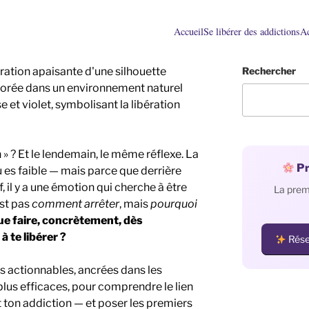
Accueil
Se libérer des addictions
A
tion apaisante d'une silhouette
Rechercher
orée dans un environnement naturel
e et violet, symbolisant la libération
n » ? Et le lendemain, le même réflexe. La
Pr
es faible — mais parce que derrière
il y a une émotion qui cherche à être
La prem
est pas
comment arrêter
, mais
pourquoi
ue faire, concrètement, dès
 te libérer ?
Rése
es actionnables, ancrées dans les
lus efficaces, pour comprendre le lien
 ton addiction — et poser les premiers