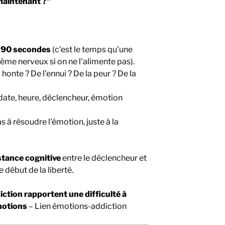
 maintenant ?"
i 90 secondes
(c'est le temps qu'une
ème nerveux si on ne l'alimente pas).
a honte ? De l'ennui ? De la peur ? De la
 date, heure, déclencheur, émotion
s à résoudre l'émotion, juste à la
stance cognitive
entre le déclencheur et
 début de la liberté.
tion rapportent une difficulté à
émotions
– Lien émotions-addiction