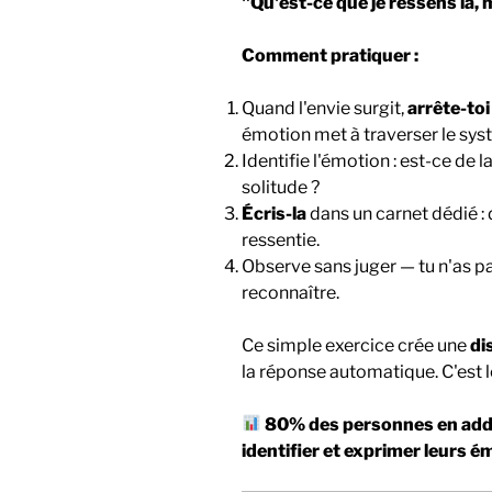
"Qu'est-ce que je ressens là,
Comment pratiquer :
Quand l'envie surgit,
arrête-to
émotion met à traverser le syst
Identifie l'émotion : est-ce de l
solitude ?
Écris-la
dans un carnet dédié :
ressentie.
Observe sans juger — tu n'as pa
reconnaître.
Ce simple exercice crée une
di
la réponse automatique. C'est le
80% des personnes en addic
identifier et exprimer leurs 