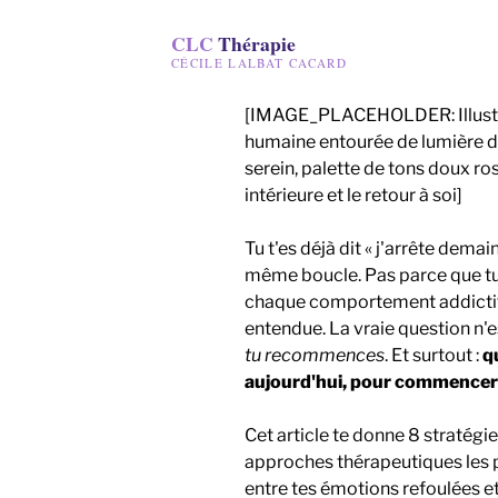
CLC
Thérapie
CÉCILE LALBAT CACARD
[IMAGE_PLACEHOLDER: Illustra
humaine entourée de lumière d
serein, palette de tons doux ros
intérieure et le retour à soi]
Tu t'es déjà dit « j'arrête demai
même boucle. Pas parce que tu 
chaque comportement addictif, 
entendue. La vraie question n'
tu recommences
. Et surtout :
q
aujourd'hui, pour commencer à
Cet article te donne 8 stratégi
approches thérapeutiques les p
entre tes émotions refoulées et