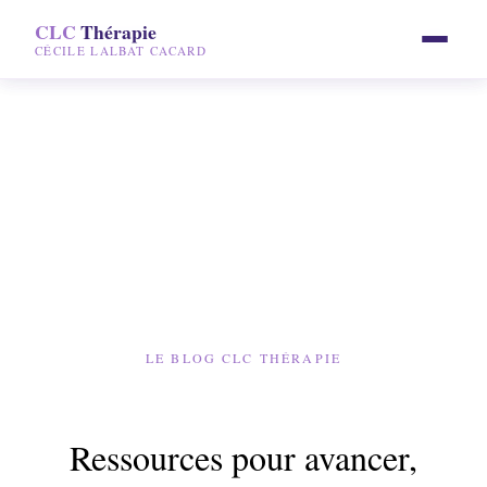
CLC
CLC
Thérapie
Thérapie
CLC
Thérapie
CÉCILE LALBAT CACARD
CÉCILE LALBAT CACARD
CÉCILE LALBAT CACARD
LE BLOG CLC THÉRAPIE
Ressources pour avancer,