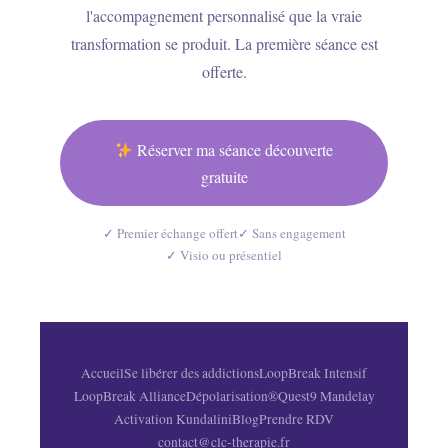
l'accompagnement personnalisé que la vraie
transformation se produit. La première séance est
offerte.
Réserver ma séance découverte
gratuite
Premier échange offert
Sans engagement
Visio ou présentiel
Accueil
Se libérer des addictions
LoopBreak Intensif
LoopBreak Alliance
Dépolarisation®
Quest9 Mandelay
Activation Kundalini
Blog
Prendre RDV
contact@clc-therapie.fr