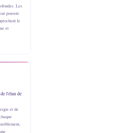
rofondes. Les
eur pouvoir
pprochent le
ne et
 de l'élan de
ergie et de
 chaque
ensiblement,
 une