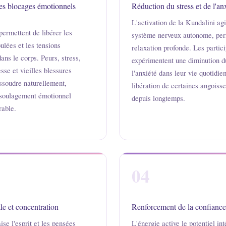
es blocages émotionnels
Réduction du stress et de l'an
L'activation de la Kundalini agi
ermettent de libérer les
système nerveux autonome, per
ulées et les tensions
relaxation profonde. Les partic
ns le corps. Peurs, stress,
expérimentent une diminution du
esse et vieilles blessures
l'anxiété dans leur vie quotidien
ssoudre naturellement,
libération de certaines angoisse
 soulagement émotionnel
depuis longtemps.
rable.
04
le et concentration
Renforcement de la confiance
ise l'esprit et les pensées
L'énergie active le potentiel int