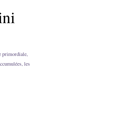
ini
e primordiale,
accumulées, les