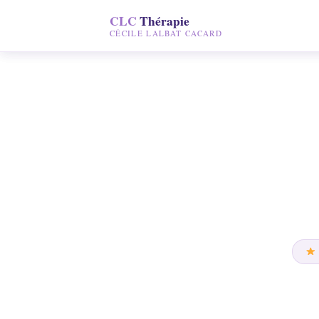
CLC
CLC
Thérapie
Thérapie
CLC
Thérapie
CÉCILE LALBAT CACARD
CÉCILE LALBAT CACARD
CÉCILE LALBAT CACARD