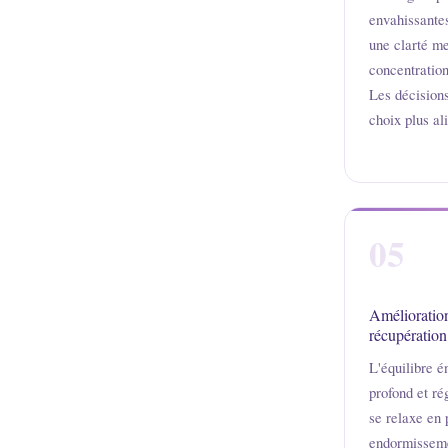
envahissantes
une clarté me
concentration
Les décisions
choix plus al
05
Amélioration
récupération
L'équilibre é
profond et r
se relaxe en 
endormisseme