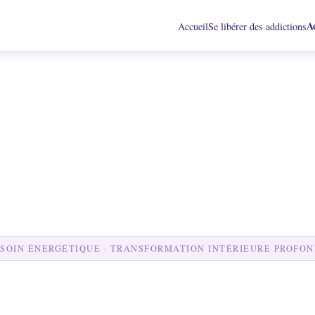
Accueil
Se libérer des addiction
A
Accueil
Se libérer des addictions
Accueil
Se libérer des addictions
A
SOIN ÉNERGÉTIQUE · TRANSFORMATION INTÉRIEURE PROFO