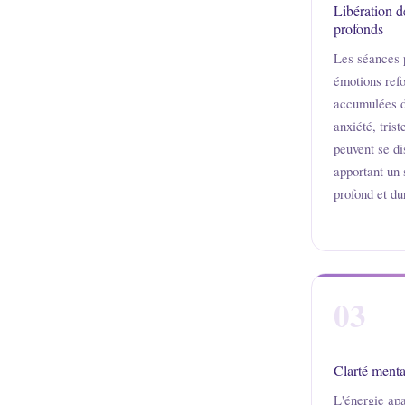
Libération d
profonds
Les séances p
émotions refo
accumulées da
anxiété, trist
peuvent se di
apportant un
profond et du
03
Clarté menta
L'énergie apa