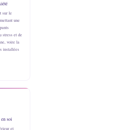
xiété
t sur le
mettant une
ipants
 stress et de
ne, voire la
s installées
 en soi
érieur et