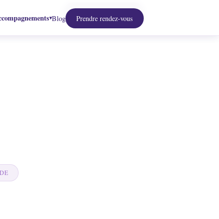
s
Accompagnements
Prendre rendez-vous
▾
ccompagnements
▾
Blog
Prendre rendez-vous
ccompagnements
Blog
Prendre rendez-vous
▾
NDE