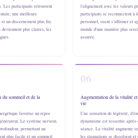
. Les participants retrouvent
l'alignement avec les valeurs p
ntale, une meilleure
participants se reconnectent à l
 et un discernement plus fin.
personnel, osent s'affirmer et a
 deviennent plus claires, les
monde d'une manière plus serei
ignés.
assurée.
06
 du sommeil et de la
Augmentation de la vitalité et
vie
nergétique favorise un repos
Une sensation de légèreté, d'én
égénérateur. Le système nerveux
dynamisme est ressentie après
profondeur, permettant un
séance. La vitalité augmente s
nt plus facile et un sommeil
les stagnations se dissolvent et